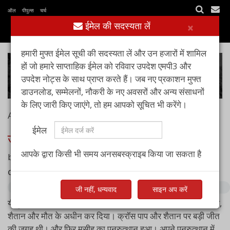
ऑल पीपुल्स चर्च
ईमेल की सदस्यता लें
×
हमारी मुफ्त ईमेल सूची की सदस्यता लें और उन हजारों में शामिल
हों जो हमारे साप्ताहिक ईमेल को रविवार उपदेश एमपी3 और
उपदेश नोट्स के साथ प्राप्त करते हैं। जब नए प्रकाशन मुफ्त
डाउनलोड, सम्मेलनों, नौकरी के नए अवसरों और अन्य संसाधनों
के लिए जारी किए जाएंगे, तो हम आपको सूचित भी करेंगे।
Apr 09, 2023
ईमेल
उसके पुनरुत्थान की सामर्थ
आपके द्वारा किसी भी समय अनसबस्क्राइब किया जा सकता है
by
पास्टर आशीष रायचूर
Complete sermon audio:
जी नहीं, धन्यवाद
साइन अप करें
यीशु मसीह का क्रूस पतन के लिए परमेश्वर का उत्तर है। पतन ने हमें पाप,
शैतान और मौत के अधीन कर दिया। क्रॉस पाप और शैतान पर बड़ी जीत
की जगह थी। और फिर मसीह का पुनरुत्थान हुआ। अपने पुनरुत्थान में