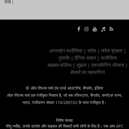
देखें।
अनलाईन कलीसिया
|
संदेश
|
संदेश शृंखला
|
पुस्तकें
|
दैनिक आहार
|
कलीसिया
बाइबल कॉलेज
|
सुझाव
|
एकजमिनिग जीसास
|
सेवकों का सहभागिता
© ऑल पीपल्स चर्च एंड वर्ल्ड आउटरीच, बैंगलोर, इंडिया
ऑल पीपल्स चर्च एक पंजीकृत निकाय है, जो सब रजिस्ट्रार, बैंगलोर, कर्नाटक राज्य,
भारत, पंजीकरण संख्या 110/200102 के साथ पंजीकृत है।
विशेष सलाह
यीशु मसीह, उनके उपदेश और बाइबल की शिक्षाएँ सभी लोगों के लिए हैं। जब आप APC