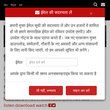
ऑल पीपुल्स चर्च
ईमेल की सदस्यता लें
×
हमारी मुफ्त ईमेल सूची की सदस्यता लें और उन हजारों में शामिल
हों जो हमारे साप्ताहिक ईमेल को रविवार उपदेश एमपी3 और
उपदेश नोट्स के साथ प्राप्त करते हैं। जब नए प्रकाशन मुफ्त
डाउनलोड, सम्मेलनों, नौकरी के नए अवसरों और अन्य संसाधनों
के लिए जारी किए जाएंगे, तो हम आपको सूचित भी करेंगे।
विश्वास और धन
ईमेल
Date
आपके द्वारा किसी भी समय अनसबस्क्राइब किया जा सकता है
Preacher
Title
May 15, 2022
जी नहीं, धन्यवाद
साइन अप करें
पास्टर आशीष रायचूर
विश्वास और धन - भाग 1: परमेश्वर हमारा प्रयोजन करनेवाला
listen
download
watch