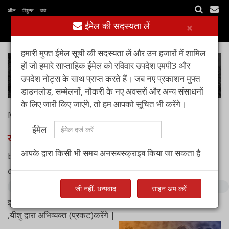
ऑल पीपुल्स चर्च
ईमेल की सदस्यता लें
×
हमारी मुफ्त ईमेल सूची की सदस्यता लें और उन हजारों में शामिल
हों जो हमारे साप्ताहिक ईमेल को रविवार उपदेश एमपी3 और
उपदेश नोट्स के साथ प्राप्त करते हैं। जब नए प्रकाशन मुफ्त
डाउनलोड, सम्मेलनों, नौकरी के नए अवसरों और अन्य संसाधनों
के लिए जारी किए जाएंगे, तो हम आपको सूचित भी करेंगे।
Mar 29, 2020
ईमेल
यीशु मसीह का चेला : भाग 3 : फल
आपके द्वारा किसी भी समय अनसबस्क्राइब किया जा सकता है
by
पास्टर आशीष रायचूर
Complete sermon audio:
जी नहीं, धन्यवाद
साइन अप करें
इस उपदेश में हम एक शिष्य में होने वाले पांच चिन्हों या लक्षणों को खोजेंगे
,यीशु द्वारा अभिव्यक्त (प्रकट)करेंगे |