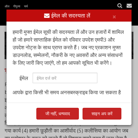
ऑल पीपुल्स चर्च
ईमेल की सदस्यता लें
×
हमारी मुफ्त ईमेल सूची की सदस्यता लें और उन हजारों में शामिल
हों जो हमारे साप्ताहिक ईमेल को रविवार उपदेश एमपी3 और
उपदेश नोट्स के साथ प्राप्त करते हैं। जब नए प्रकाशन मुफ्त
डाउनलोड, सम्मेलनों, नौकरी के नए अवसरों और अन्य संसाधनों
के लिए जारी किए जाएंगे, तो हम आपको सूचित भी करेंगे।
चंगाई हमारी है
ईमेल
Feb 26, 2023
by
पास्टर आशीष रायचूर
आपके द्वारा किसी भी समय अनसबस्क्राइब किया जा सकता है
इस संदेश में हम पाँच बाइबल आधारित कारण प्रस्तुत करते हैं जिनके
आधार पर हम पूर्ण विश्वास के साथ कह सकते हैं कि चंगाई परमेश्वर के
जी नहीं, धन्यवाद
साइन अप करें
लोगों का अधिकार है। हम इन बातों पर प्रकाश डालते हैं: (1) दया का
पिता (2) परमेश्वर की चंगाई की वाचा (3) क्रूस पर मसीह का पूर्ण किया
गया कार्य (4) हमारी छुड़ौती का आशीर्वाद (5) कलीसिया का आयोग जब