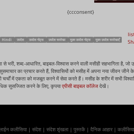
{ccconsent}
li
Hindi
उपदेश
उपदेश नोट्स
उपदेश रूपरेखा
मुफ़्त उपदेश नोट्स
मुफ़्त उपदेश रूपरेखाएँ
Sh
की आत्मा से भरी, शब्द-आधारित, बाइबल-विश्वास करने वाली मसीही सहभागिता है
सुसमाचार का प्रचार करते हैं, विश्वासियों को मसीह में अपना नया जीवन जीने के
ी चर्चों में एकता को मजबूत करने में सेवा करते हैं। मसीह के शरीर में सभी वि
 अधिक सुसज्जित करने के लिए, कृपया
एपीसी बाइबल कॉलेज
देखें।
ाईन कलीसिया
|
संदेश
|
संदेश शृंखला
|
पुस्तकें
|
दैनिक आहार
|
कलीसिय