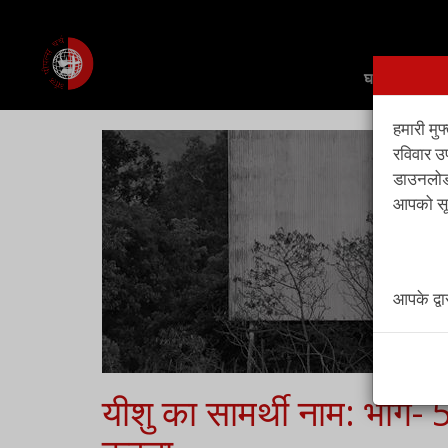
घर
हमारी मुफ
रविवार उ
डाउनलोड,
आपको सूच
आपके द्व
यीशु का सामर्थी नाम: भाग- 