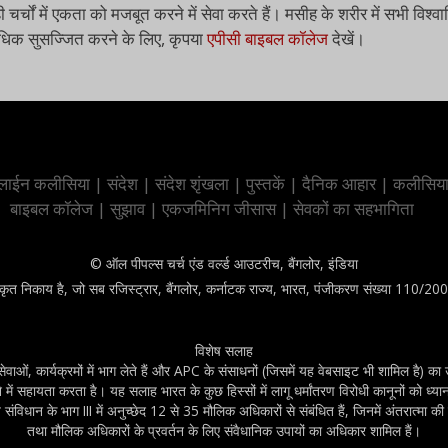
ी चर्चों में एकता को मजबूत करने में सेवा करते हैं। मसीह के शरीर में सभी वि
 अधिक सुसज्जित करने के लिए, कृपया
एपीसी बाइबल कॉलेज
देखें।
ाईन कलीसिया
|
संदेश
|
संदेश शृंखला
|
पुस्तकें
|
दैनिक आहार
|
कलीसिय
बाइबल कॉलेज
|
सुझाव
|
एकजमिनिग जीसास
|
सेवकों का सहभागिता
© ऑल पीपल्स चर्च एंड वर्ल्ड आउटरीच, बैंगलोर, इंडिया
कृत निकाय है, जो सब रजिस्ट्रार, बैंगलोर, कर्नाटक राज्य, भारत, पंजीकरण संख्या 110/20
विशेष सलाह
ं, कार्यक्रमों में भाग लेते हैं और APC के संसाधनों (जिसमें यह वेबसाइट भी शामिल है) का उप
ें सहायता करता है। यह सलाह भारत के कुछ हिस्सों में लागू धर्मांतरण विरोधी कानूनों को ध्य
विधान के भाग III में अनुच्छेद 12 से 35 मौलिक अधिकारों से संबंधित हैं, जिनमें अंतरात्मा 
तथा मौलिक अधिकारों के प्रवर्तन के लिए संवैधानिक उपायों का अधिकार शामिल हैं।