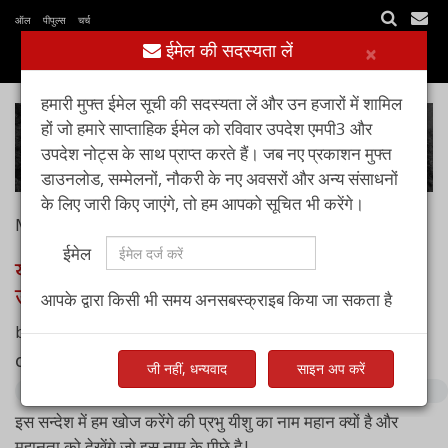
ऑल पीपुल्स चर्च
ईमेल की सदस्यता लें
×
हमारी मुफ्त ईमेल सूची की सदस्यता लें और उन हजारों में शामिल
हों जो हमारे साप्ताहिक ईमेल को रविवार उपदेश एमपी3 और
उपदेश नोट्स के साथ प्राप्त करते हैं। जब नए प्रकाशन मुफ्त
डाउनलोड, सम्मेलनों, नौकरी के नए अवसरों और अन्य संसाधनों
के लिए जारी किए जाएंगे, तो हम आपको सूचित भी करेंगे।
May 03, 2020
ईमेल
यीशु का सामर्थी नाम: भाग-1 : नाम, सभी नामों के
ऊपर
आपके द्वारा किसी भी समय अनसबस्क्राइब किया जा सकता है
by
पास्टर आशीष रायचूर
Complete sermon audio:
जी नहीं, धन्यवाद
साइन अप करें
इस सन्देश में हम खोज करेंगे की प्रभु यीशु का नाम महान क्यों है और
महानता को देखेंगे जो इस नाम के पीछे है|