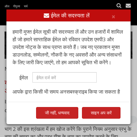
ऑल पीपुल्स चर्च
ईमेल की सदस्यता लें
×
हमारी मुफ्त ईमेल सूची की सदस्यता लें और उन हजारों में शामिल
हों जो हमारे साप्ताहिक ईमेल को रविवार उपदेश एमपी3 और
उपदेश नोट्स के साथ प्राप्त करते हैं। जब नए प्रकाशन मुफ्त
डाउनलोड, सम्मेलनों, नौकरी के नए अवसरों और अन्य संसाधनों
के लिए जारी किए जाएंगे, तो हम आपको सूचित भी करेंगे।
May 10, 2020
ईमेल
यीशु का सामर्थी नाम: भाग-2 : नाम के उपयोग का
अधिकार
आपके द्वारा किसी भी समय अनसबस्क्राइब किया जा सकता है
by
पास्टर आशीष रायचूर
Complete sermon audio:
जी नहीं, धन्यवाद
साइन अप करें
भाग 2 की इस श्रंखला में हम खोज करेंगे कि पुराने नियम अनुसार प्रभु के
नाम की समझ का और प्रभु यीशु के नाम का उपयोग करने के लिए